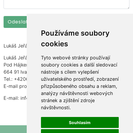
Používáme soubory
cookies
Lukáš Jeřábek
Tyto webové stránky používají
Lukáš Jeřábek
soubory cookies a další sledovací
Pod Hájkem 77/97
nástroje s cílem vylepšení
664 91 Ivančice
uživatelského prostředí, zobrazení
Tel.: +420606190173
přizpůsobeného obsahu a reklam,
E-mail pro montáže: montaze@ecosolartechnology.cz
analýzy návštěvnosti webových
E-mail:
info@ecosolartechnology.cz
stránek a zjištění zdroje
návštěvnosti.
Souhlasím