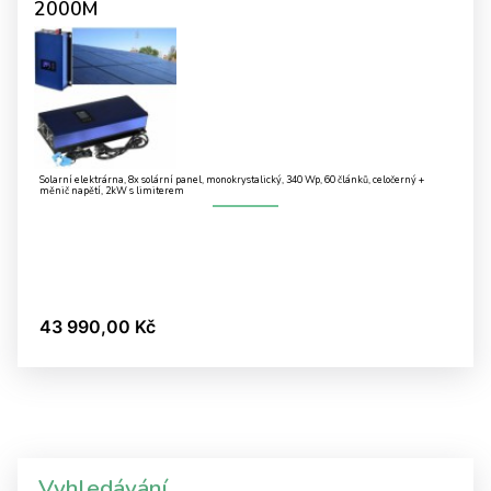
2000M
Solarní elektrárna, 8x solární panel, monokrystalický, 340 Wp, 60 článků, celočerný +
měnič napětí, 2kW s limiterem
43 990,00 Kč
Vyhledávání