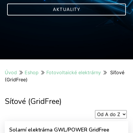
AKTUALITY
Úvod
Eshop
Fotovoltaické elektrárny
Síťové
(GridFree)
Síťové (GridFree)
Solarní elektrárna GWL/POWER GridFree