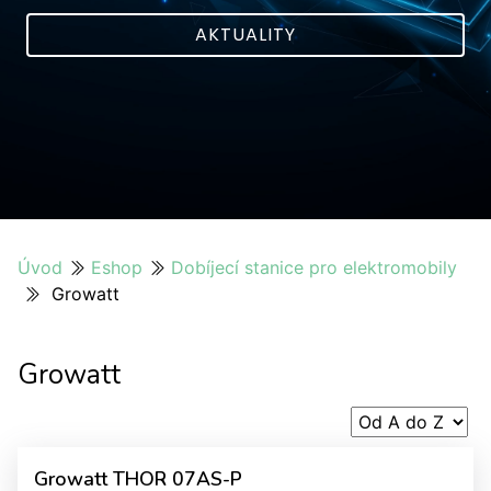
AKTUALITY
Úvod
Eshop
Dobíjecí stanice pro elektromobily
Growatt
Growatt
Growatt THOR 07AS-P