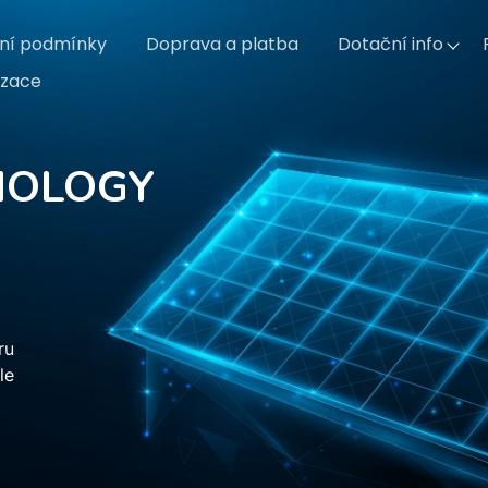
ní podmínky
Doprava a platba
Dotační info
izace
NOLOGY
ru
le