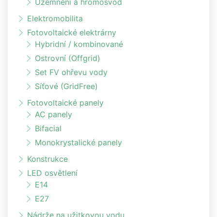
Uzemnění a hromosvod
Elektromobilita
Fotovoltaické elektrárny
Hybridní / kombinované
Ostrovní (Offgrid)
Set FV ohřevu vody
Síťové (GridFree)
Fotovoltaické panely
AC panely
Bifacial
Monokrystalické panely
Konstrukce
LED osvětlení
E14
E27
Nádrže na užitkovou vodu