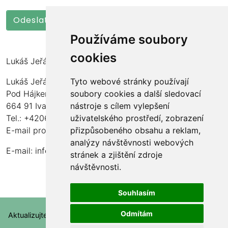
Používáme soubory
cookies
Lukáš Jeřábek
Tyto webové stránky používají
Lukáš Jeřábek
soubory cookies a další sledovací
Pod Hájkem 77/97
nástroje s cílem vylepšení
664 91 Ivančice
uživatelského prostředí, zobrazení
Tel.: +420606190173
přizpůsobeného obsahu a reklam,
E-mail pro montáže: montaze@ecosolartechnology.cz
analýzy návštěvnosti webových
E-mail:
info@ecosolartechnology.cz
stránek a zjištění zdroje
návštěvnosti.
Souhlasím
Odmítám
Aktualizujte nastavení souborů cookie.