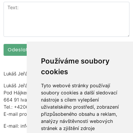
Používáme soubory
cookies
Lukáš Jeřábek
Lukáš Jeřábek
Tyto webové stránky používají
Pod Hájkem 77/97
soubory cookies a další sledovací
664 91 Ivančice
nástroje s cílem vylepšení
Tel.: +420606190173
uživatelského prostředí, zobrazení
E-mail pro montáže: montaze@ecosolartechnology.cz
přizpůsobeného obsahu a reklam,
analýzy návštěvnosti webových
E-mail:
info@ecosolartechnology.cz
stránek a zjištění zdroje