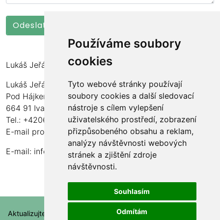
Používáme soubory
cookies
Lukáš Jeřábek
Tyto webové stránky používají
Lukáš Jeřábek
soubory cookies a další sledovací
Pod Hájkem 77/97
nástroje s cílem vylepšení
664 91 Ivančice
uživatelského prostředí, zobrazení
Tel.: +420606190173
přizpůsobeného obsahu a reklam,
E-mail pro montáže: montaze@ecosolartechnology.cz
analýzy návštěvnosti webových
E-mail:
info@ecosolartechnology.cz
stránek a zjištění zdroje
návštěvnosti.
Souhlasím
Odmítám
Aktualizujte nastavení souborů cookie.