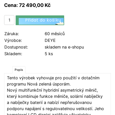
Cena: 72 490,00 Kč
Záruka:
60 měsíců
Výrobce:
DEYE
Dostupnost:
skladem na e-shopu
Skladem:
5 ks
Popis
Tento výrobek vyhovuje pro použití v dotačním
programu Nová zelená úsporám.
Nový multifunkční hybridní asymetrický měnič,
který kombinuje funkce měniče, solární nabíječky
a nabíječky baterií a nabízí nepřerušovanou
podporu napájení s regulovatelnou velikostí. Jeho
komplexní LCD displej zajišťuje uživatelsky