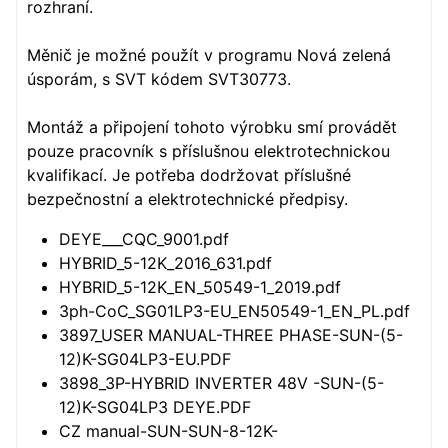
rozhraní.
Měnič je možné použít v programu Nová zelená
úsporám, s SVT kódem SVT30773.
Montáž a připojení tohoto výrobku smí provádět
pouze pracovník s příslušnou elektrotechnickou
kvalifikací. Je potřeba dodržovat příslušné
bezpečnostní a elektrotechnické předpisy.
DEYE___CQC_9001.pdf
HYBRID_5-12K_2016_631.pdf
HYBRID_5-12K_EN_50549-1_2019.pdf
3ph-CoC_SG01LP3-EU_EN50549-1_EN_PL.pdf
3897_USER MANUAL-THREE PHASE-SUN-(5-
12)K-SG04LP3-EU.PDF
3898_3P-HYBRID INVERTER 48V -SUN-(5-
12)K-SG04LP3 DEYE.PDF
CZ manual-SUN-SUN-8-12K-