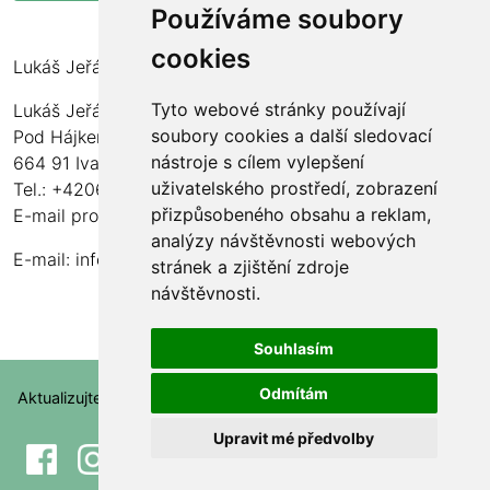
Používáme soubory
cookies
Lukáš Jeřábek
Tyto webové stránky používají
Lukáš Jeřábek
soubory cookies a další sledovací
Pod Hájkem 77/97
nástroje s cílem vylepšení
664 91 Ivančice
uživatelského prostředí, zobrazení
Tel.: +420606190173
přizpůsobeného obsahu a reklam,
E-mail pro montáže: montaze@ecosolartechnology.cz
analýzy návštěvnosti webových
E-mail:
info@ecosolartechnology.cz
stránek a zjištění zdroje
návštěvnosti.
Souhlasím
Odmítám
Aktualizujte nastavení souborů cookie.
Upravit mé předvolby