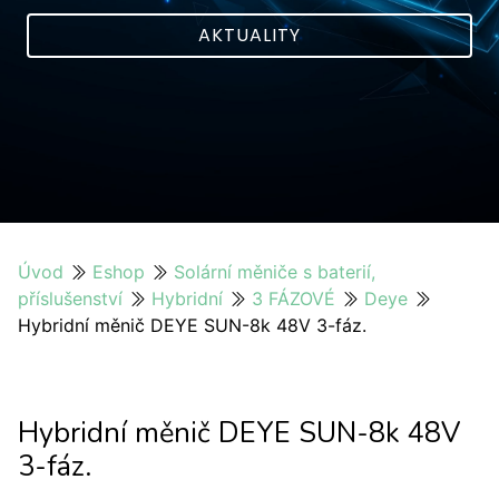
AKTUALITY
Úvod
Eshop
Solární měniče s baterií,
příslušenství
Hybridní
3 FÁZOVÉ
Deye
Hybridní měnič DEYE SUN-8k 48V 3-fáz.
Hybridní měnič DEYE SUN-8k 48V
3-fáz.